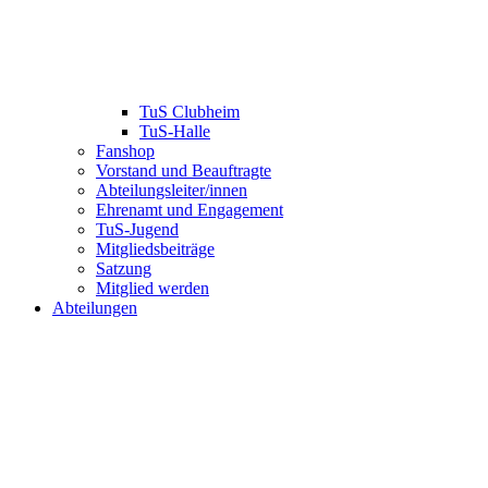
TuS Clubheim
TuS-Halle
Fanshop
Vorstand und Beauftragte
Abteilungsleiter/innen
Ehrenamt und Engagement
TuS-Jugend
Mitgliedsbeiträge
Satzung
Mitglied werden
Abteilungen