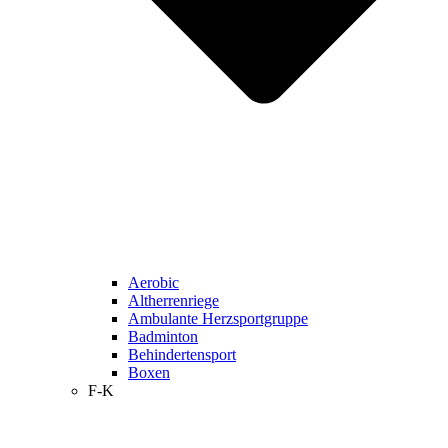
Aerobic
Altherrenriege
Ambulante Herzsportgruppe
Badminton
Behindertensport
Boxen
F-K