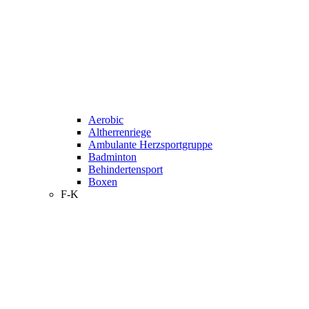
Aerobic
Altherrenriege
Ambulante Herzsportgruppe
Badminton
Behindertensport
Boxen
F-K