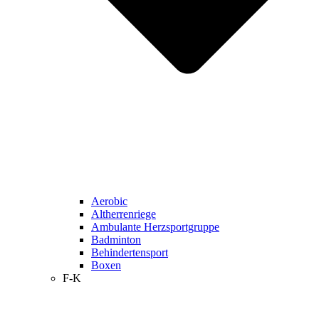
Aerobic
Altherrenriege
Ambulante Herzsportgruppe
Badminton
Behindertensport
Boxen
F-K