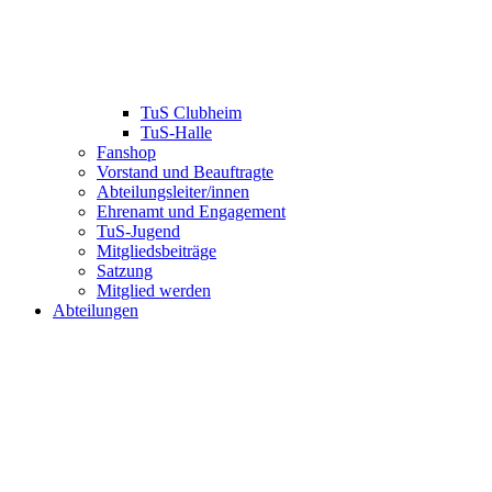
TuS Clubheim
TuS-Halle
Fanshop
Vorstand und Beauftragte
Abteilungsleiter/innen
Ehrenamt und Engagement
TuS-Jugend
Mitgliedsbeiträge
Satzung
Mitglied werden
Abteilungen