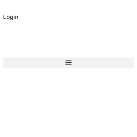
Login
Administrator
Vereinsintern