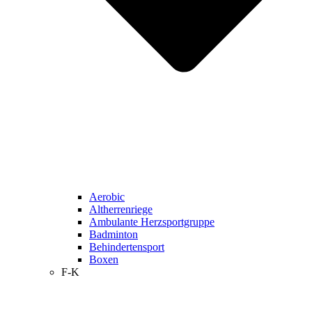
Aerobic
Altherrenriege
Ambulante Herzsportgruppe
Badminton
Behindertensport
Boxen
F-K