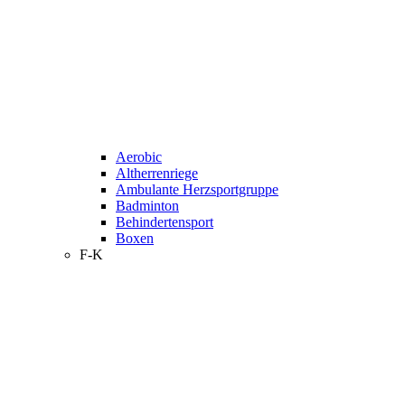
Aerobic
Altherrenriege
Ambulante Herzsportgruppe
Badminton
Behindertensport
Boxen
F-K