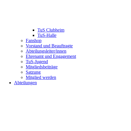
TuS Clubheim
TuS-Halle
Fanshop
Vorstand und Beauftragte
Abteilungsleiter/innen
Ehrenamt und Engagement
TuS-Jugend
Mitgliedsbeiträge
Satzung
Mitglied werden
Abteilungen