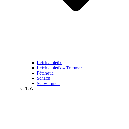
Leichtathletik
Leichtathletik – Trimmer
Pétanque
Schach
Schwimmen
T-W