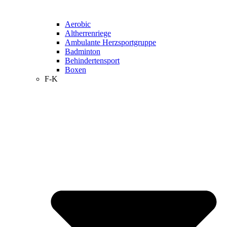
Aerobic
Altherrenriege
Ambulante Herzsportgruppe
Badminton
Behindertensport
Boxen
F-K