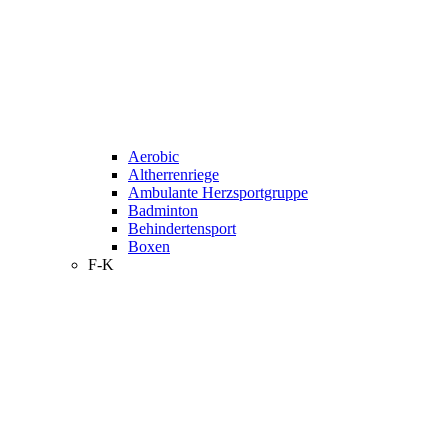
Aerobic
Altherrenriege
Ambulante Herzsportgruppe
Badminton
Behindertensport
Boxen
F-K