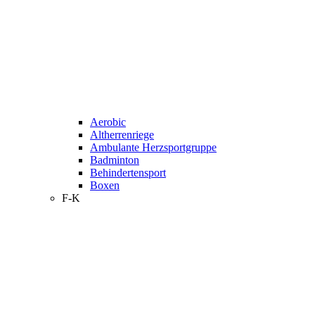
Aerobic
Altherrenriege
Ambulante Herzsportgruppe
Badminton
Behindertensport
Boxen
F-K