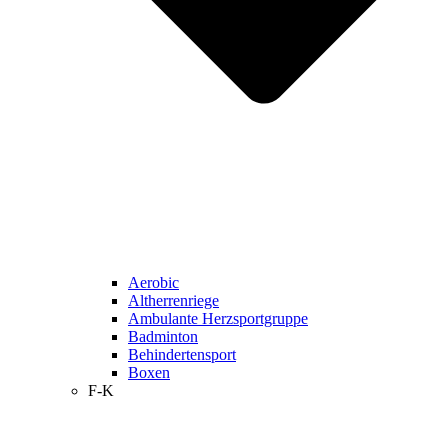
Aerobic
Altherrenriege
Ambulante Herzsportgruppe
Badminton
Behindertensport
Boxen
F-K