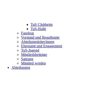
TuS Clubheim
TuS-Halle
Fanshop
Vorstand und Beauftragte
Abteilungsleiter/innen
Ehrenamt und Engagement
TuS-Jugend
Mitgliedsbeiträge
Satzung
Mitglied werden
Abteilungen