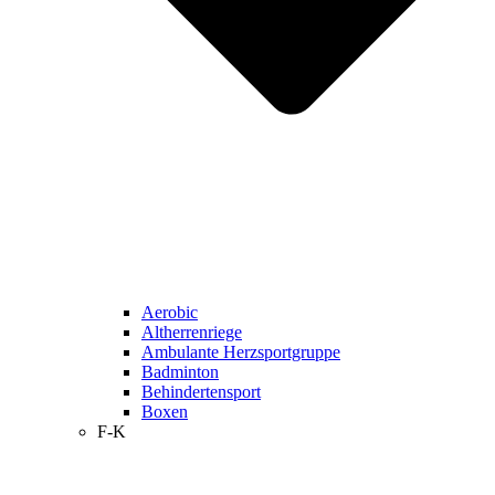
Aerobic
Altherrenriege
Ambulante Herzsportgruppe
Badminton
Behindertensport
Boxen
F-K