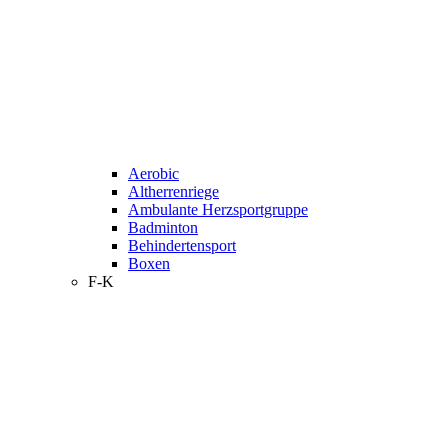
Aerobic
Altherrenriege
Ambulante Herzsportgruppe
Badminton
Behindertensport
Boxen
F-K