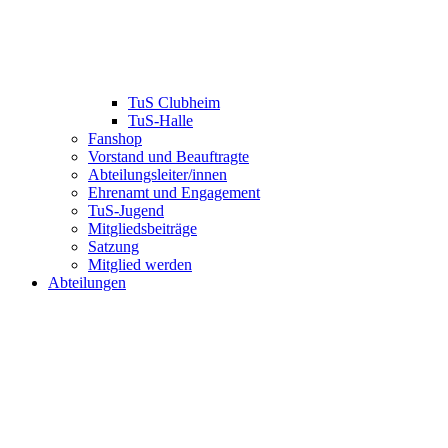
TuS Clubheim
TuS-Halle
Fanshop
Vorstand und Beauftragte
Abteilungsleiter/innen
Ehrenamt und Engagement
TuS-Jugend
Mitgliedsbeiträge
Satzung
Mitglied werden
Abteilungen