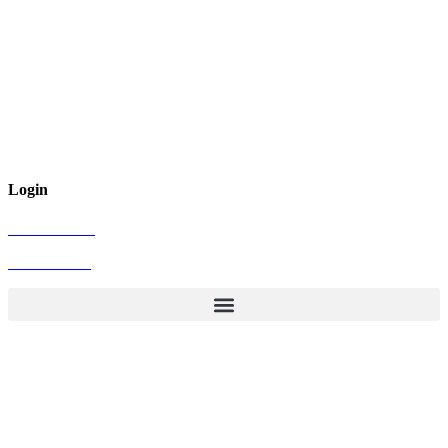
Login
Administrator
Vereinsintern