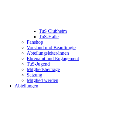
TuS Clubheim
TuS-Halle
Fanshop
Vorstand und Beauftragte
Abteilungsleiter/innen
Ehrenamt und Engagement
TuS-Jugend
Mitgliedsbeiträge
Satzung
Mitglied werden
Abteilungen