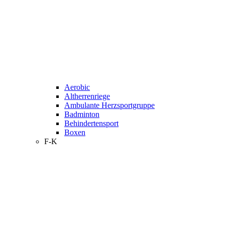
Aerobic
Altherrenriege
Ambulante Herzsportgruppe
Badminton
Behindertensport
Boxen
F-K