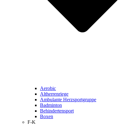
Aerobic
Altherrenriege
Ambulante Herzsportgruppe
Badminton
Behindertensport
Boxen
F-K