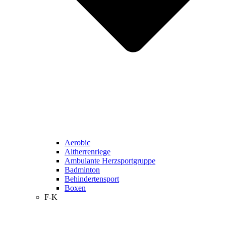
Aerobic
Altherrenriege
Ambulante Herzsportgruppe
Badminton
Behindertensport
Boxen
F-K