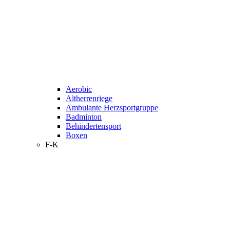
Aerobic
Altherrenriege
Ambulante Herzsportgruppe
Badminton
Behindertensport
Boxen
F-K