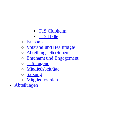
TuS Clubheim
TuS-Halle
Fanshop
Vorstand und Beauftragte
Abteilungsleiter/innen
Ehrenamt und Engagement
TuS-Jugend
Mitgliedsbeiträge
Satzung
Mitglied werden
Abteilungen