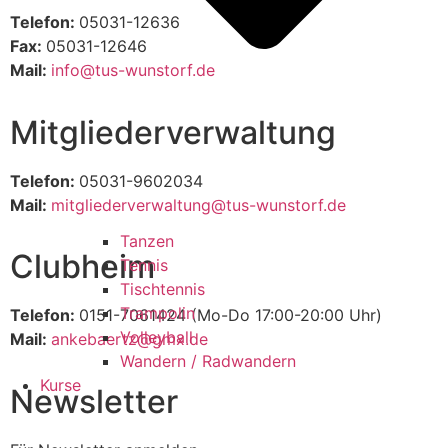
Telefon:
05031-12636
Fax:
05031-12646
Mail:
info@tus-wunstorf.de
Mitgliederverwaltung
Telefon:
05031-9602034
Mail:
mitgliederverwaltung@tus-wunstorf.de
Tanzen
Clubheim
Tennis
Tischtennis
Trampolin
Telefon:
0151-7061424 (Mo-Do 17:00-20:00 Uhr)
Volleyball
Mail:
ankebaertz@gmx.de
Wandern / Radwandern
Kurse
Newsletter