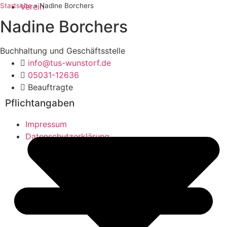
Startseite
Verein
»
Nadine Borchers
Nadine Borchers
Buchhaltung und Geschäftsstelle
info@tus-wunstorf.de
05031-12636
Beauftragte
Pflichtangaben
Impressum
Datenschutzerklärung