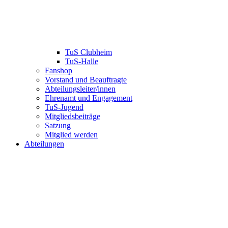
TuS Clubheim
TuS-Halle
Fanshop
Vorstand und Beauftragte
Abteilungsleiter/innen
Ehrenamt und Engagement
TuS-Jugend
Mitgliedsbeiträge
Satzung
Mitglied werden
Abteilungen