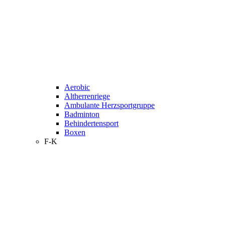
Aerobic
Altherrenriege
Ambulante Herzsportgruppe
Badminton
Behindertensport
Boxen
F-K