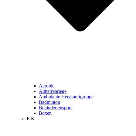
Aerobic
Altherrenriege
Ambulante Herzsportgruppe
Badminton
Behindertensport
Boxen
F-K