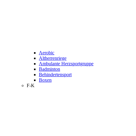
Aerobic
Altherrenriege
Ambulante Herzsportgruppe
Badminton
Behindertensport
Boxen
F-K