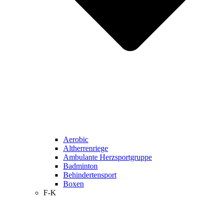
Aerobic
Altherrenriege
Ambulante Herzsportgruppe
Badminton
Behindertensport
Boxen
F-K