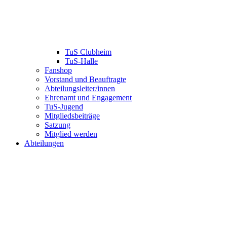
TuS Clubheim
TuS-Halle
Fanshop
Vorstand und Beauftragte
Abteilungsleiter/innen
Ehrenamt und Engagement
TuS-Jugend
Mitgliedsbeiträge
Satzung
Mitglied werden
Abteilungen