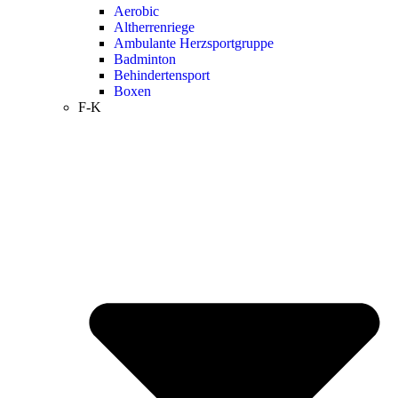
Aerobic
Altherrenriege
Ambulante Herzsportgruppe
Badminton
Behindertensport
Boxen
F-K