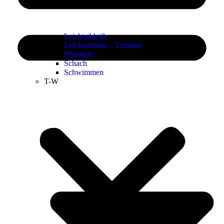
Leichtathletik
Leichtathletik – Trimmer
Pétanque
Schach
Schwimmen
T-W