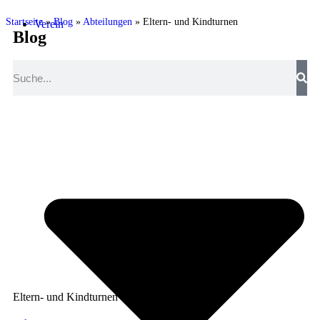
Startseite
»
Blog
»
Abteilungen
»
Eltern- und Kindturnen
Verein
Blog
Eltern- und Kindturnen