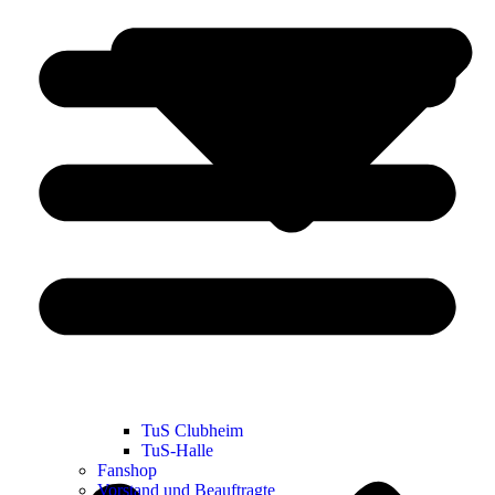
TuS Clubheim
TuS-Halle
Fanshop
Vorstand und Beauftragte