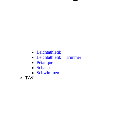
Leichtathletik
Leichtathletik – Trimmer
Pétanque
Schach
Schwimmen
T-W