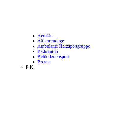
Aerobic
Altherrenriege
Ambulante Herzsportgruppe
Badminton
Behindertensport
Boxen
F-K