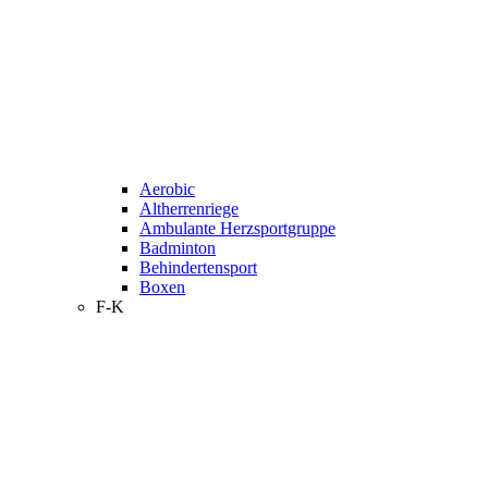
Aerobic
Altherrenriege
Ambulante Herzsportgruppe
Badminton
Behindertensport
Boxen
F-K