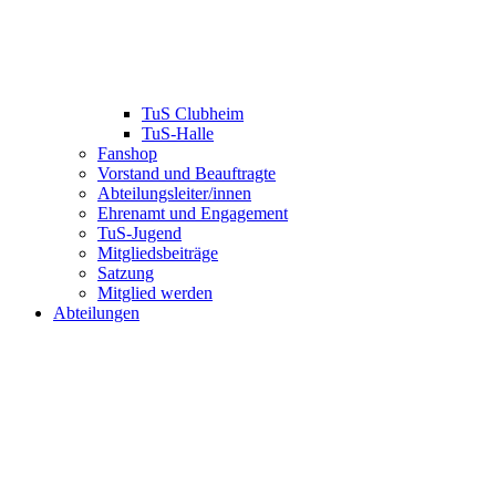
TuS Clubheim
TuS-Halle
Fanshop
Vorstand und Beauftragte
Abteilungsleiter/innen
Ehrenamt und Engagement
TuS-Jugend
Mitgliedsbeiträge
Satzung
Mitglied werden
Abteilungen