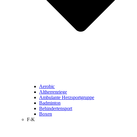
Aerobic
Altherrenriege
Ambulante Herzsportgruppe
Badminton
Behindertensport
Boxen
F-K