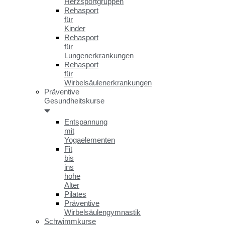
Herzsportgruppen
Rehasport
für
Kinder
Rehasport
für
Lungenerkrankungen
Rehasport
für
Wirbelsäulenerkrankungen
Präventive
Gesundheitskurse
Entspannung
mit
Yogaelementen
Fit
bis
ins
hohe
Alter
Pilates
Präventive
Wirbelsäulengymnastik
Schwimmkurse