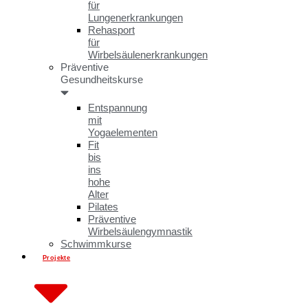
für
Lungenerkrankungen
Rehasport
für
Wirbelsäulenerkrankungen
Präventive
Gesundheitskurse
Entspannung
mit
Yogaelementen
Fit
bis
ins
hohe
Alter
Pilates
Präventive
Wirbelsäulengymnastik
Schwimmkurse
Projekte