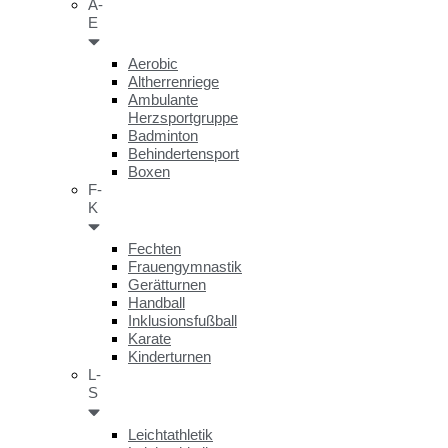
A-
E
Aerobic
Altherrenriege
Ambulante
Herzsportgruppe
Badminton
Behindertensport
Boxen
F-
K
Fechten
Frauengymnastik
Gerätturnen
Handball
Inklusionsfußball
Karate
Kinderturnen
L-
S
Leichtathletik