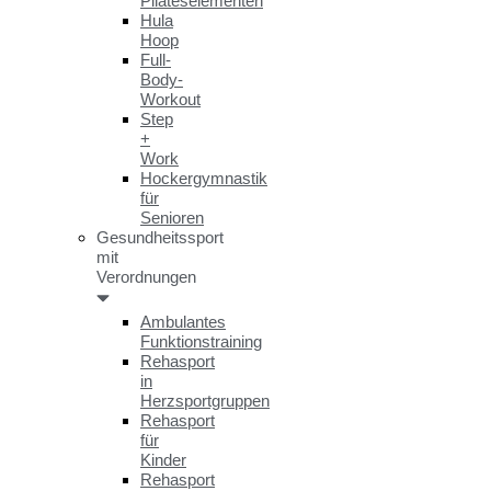
Pilateselementen
Hula
Hoop
Full-
Body-
Workout
Step
+
Work
Hockergymnastik
für
Senioren
Gesundheitssport
mit
Verordnungen
Ambulantes
Funktionstraining
Rehasport
in
Herzsportgruppen
Rehasport
für
Kinder
Rehasport