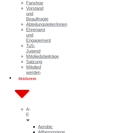
Fanshop
Vorstand
und
Beauftragte
Abteilungsleiter/innen
Ehrenamt
und
Engagement
TuS-
Jugend
Mitgliedsbeiträge
Satzung
Mitglied
werden
Abteilungen
A-
E
Aerobic
Altherrenriege