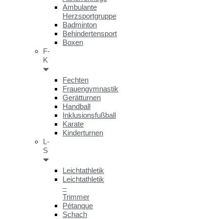
Ambulante
Herzsportgruppe
Badminton
Behindertensport
Boxen
F-
K
Fechten
Frauengymnastik
Gerätturnen
Handball
Inklusionsfußball
Karate
Kinderturnen
L-
S
Leichtathletik
Leichtathletik
–
Trimmer
Pétanque
Schach