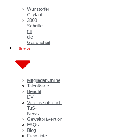
Wunstorfer
Citylauf
3000
Schritte
für
die
Gesundheit
Service
Mitglieder.Online
Talentkarte
Bericht
DV
Vereinszeitschrift
TuS-
News
Gewaltprävention
FAQs
Blog
Fundkiste