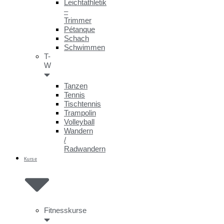
Leichtathletik
–
Trimmer
Pétanque
Schach
Schwimmen
T-
W
Tanzen
Tennis
Tischtennis
Trampolin
Volleyball
Wandern
/
Radwandern
Kurse
Fitnesskurse