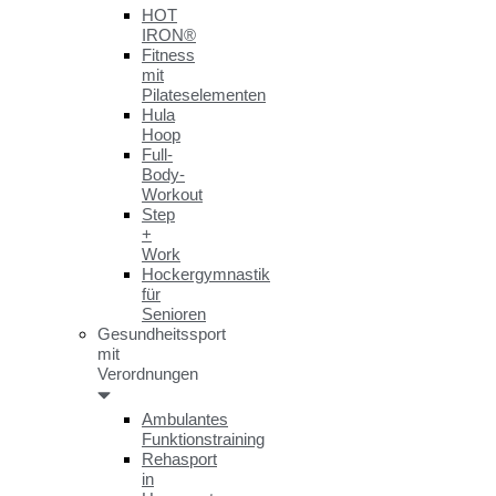
HOT
IRON®
Fitness
mit
Pilateselementen
Hula
Hoop
Full-
Body-
Workout
Step
+
Work
Hockergymnastik
für
Senioren
Gesundheitssport
mit
Verordnungen
Ambulantes
Funktionstraining
Rehasport
in