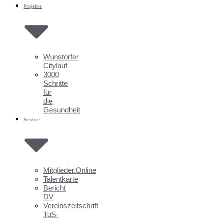
Projekte
Wunstorfer
Citylauf
3000
Schritte
für
die
Gesundheit
Service
Mitglieder.Online
Talentkarte
Bericht
DV
Vereinszeitschrift
TuS-