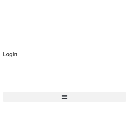
Login
Administrator
Vereinsintern