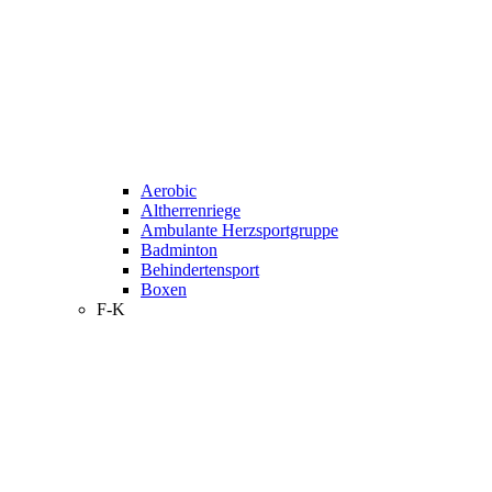
Aerobic
Altherrenriege
Ambulante Herzsportgruppe
Badminton
Behindertensport
Boxen
F-K