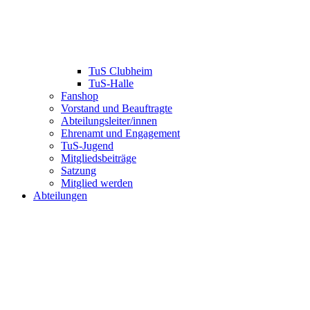
TuS Clubheim
TuS-Halle
Fanshop
Vorstand und Beauftragte
Abteilungsleiter/innen
Ehrenamt und Engagement
TuS-Jugend
Mitgliedsbeiträge
Satzung
Mitglied werden
Abteilungen