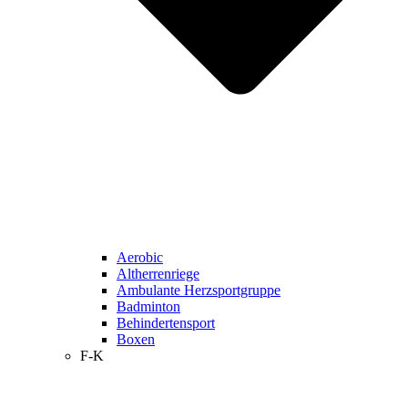
Aerobic
Altherrenriege
Ambulante Herzsportgruppe
Badminton
Behindertensport
Boxen
F-K