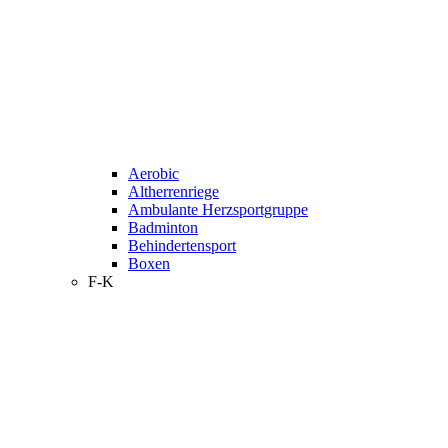
Aerobic
Altherrenriege
Ambulante Herzsportgruppe
Badminton
Behindertensport
Boxen
F-K