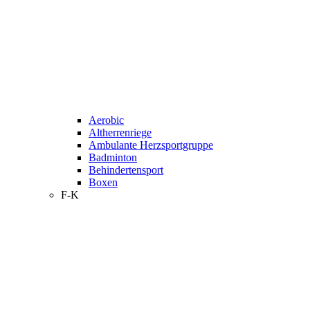
Aerobic
Altherrenriege
Ambulante Herzsportgruppe
Badminton
Behindertensport
Boxen
F-K