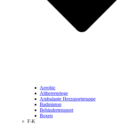
Aerobic
Altherrenriege
Ambulante Herzsportgruppe
Badminton
Behindertensport
Boxen
F-K