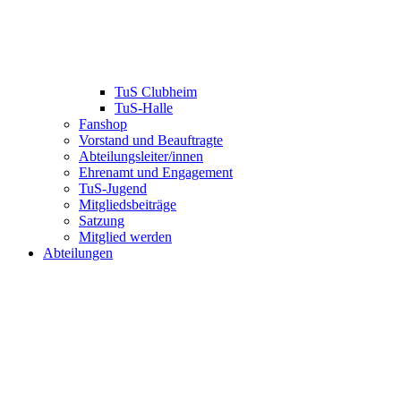
TuS Clubheim
TuS-Halle
Fanshop
Vorstand und Beauftragte
Abteilungsleiter/innen
Ehrenamt und Engagement
TuS-Jugend
Mitgliedsbeiträge
Satzung
Mitglied werden
Abteilungen