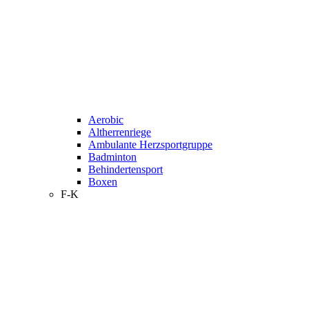
Aerobic
Altherrenriege
Ambulante Herzsportgruppe
Badminton
Behindertensport
Boxen
F-K