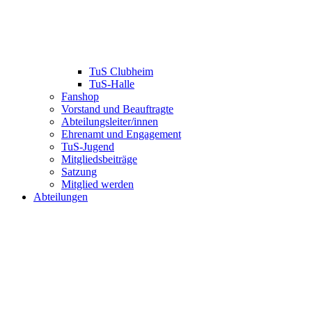
TuS Clubheim
TuS-Halle
Fanshop
Vorstand und Beauftragte
Abteilungsleiter/innen
Ehrenamt und Engagement
TuS-Jugend
Mitgliedsbeiträge
Satzung
Mitglied werden
Abteilungen