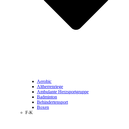
Aerobic
Altherrenriege
Ambulante Herzsportgruppe
Badminton
Behindertensport
Boxen
F-K