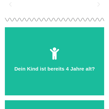
Hier klicken
Dein Kind ist bereits 4 Jahre alt?
Besuche uns beim Kinderturnen!