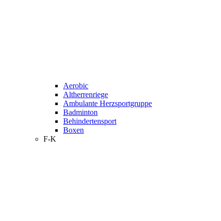
Aerobic
Altherrenriege
Ambulante Herzsportgruppe
Badminton
Behindertensport
Boxen
F-K