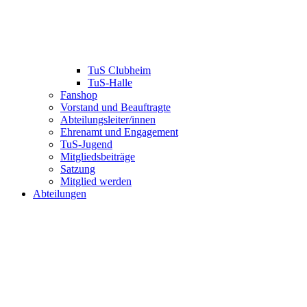
TuS Clubheim
TuS-Halle
Fanshop
Vorstand und Beauftragte
Abteilungsleiter/innen
Ehrenamt und Engagement
TuS-Jugend
Mitgliedsbeiträge
Satzung
Mitglied werden
Abteilungen