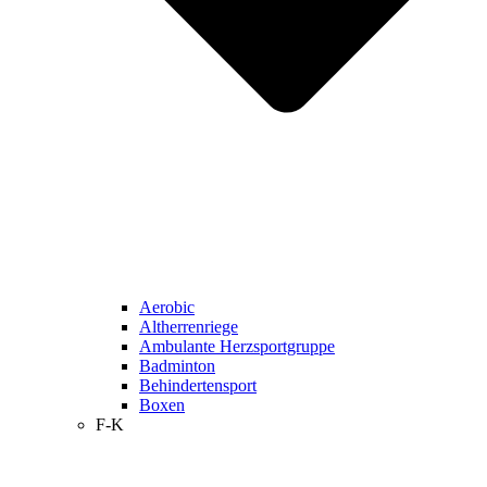
Aerobic
Altherrenriege
Ambulante Herzsportgruppe
Badminton
Behindertensport
Boxen
F-K