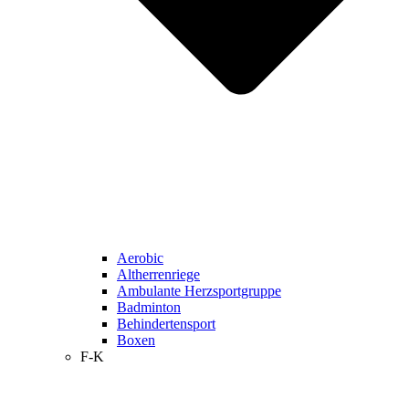
Aerobic
Altherrenriege
Ambulante Herzsportgruppe
Badminton
Behindertensport
Boxen
F-K