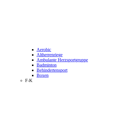
Aerobic
Altherrenriege
Ambulante Herzsportgruppe
Badminton
Behindertensport
Boxen
F-K