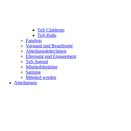
TuS Clubheim
TuS-Halle
Fanshop
Vorstand und Beauftragte
Abteilungsleiter/innen
Ehrenamt und Engagement
TuS-Jugend
Mitgliedsbeiträge
Satzung
Mitglied werden
Abteilungen