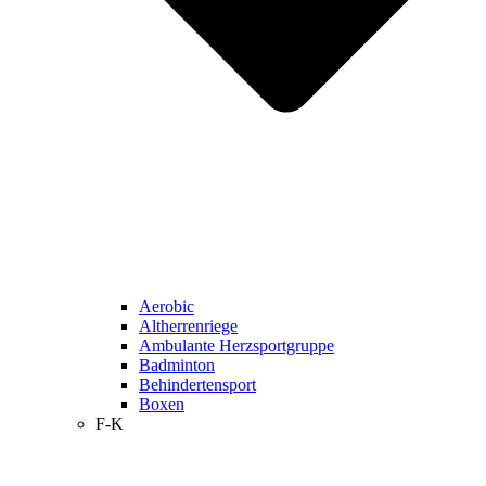
Aerobic
Altherrenriege
Ambulante Herzsportgruppe
Badminton
Behindertensport
Boxen
F-K