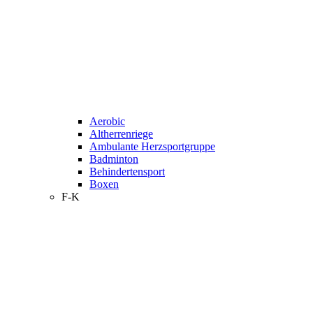
Aerobic
Altherrenriege
Ambulante Herzsportgruppe
Badminton
Behindertensport
Boxen
F-K