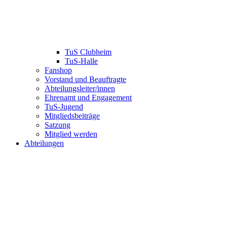
TuS Clubheim
TuS-Halle
Fanshop
Vorstand und Beauftragte
Abteilungsleiter/innen
Ehrenamt und Engagement
TuS-Jugend
Mitgliedsbeiträge
Satzung
Mitglied werden
Abteilungen