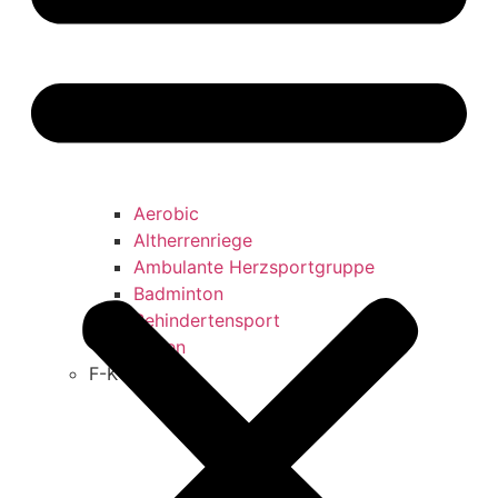
Aerobic
Altherrenriege
Ambulante Herzsportgruppe
Badminton
Behindertensport
Boxen
F-K