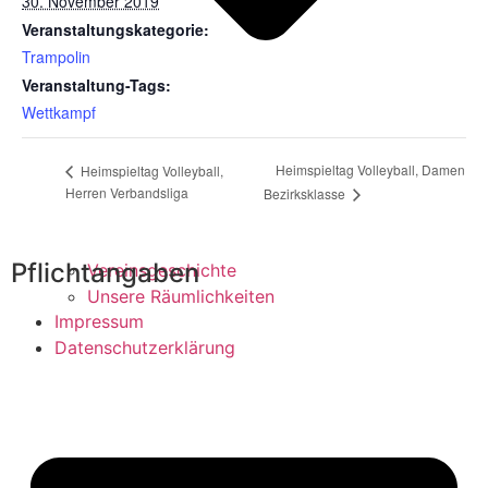
30. November 2019
Veranstaltungskategorie:
Trampolin
Veranstaltung-Tags:
Wettkampf
Heimspieltag Volleyball, Damen
Heimspieltag Volleyball,
Herren Verbandsliga
Bezirksklasse
Pflichtangaben
Vereinsgeschichte
Unsere Räumlichkeiten
Impressum
Datenschutzerklärung