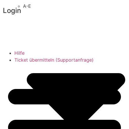
A-E
Login
Administrator
Vereinsintern
Hilfe
Ticket übermitteln (Supportanfrage)