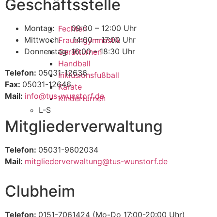
Geschäftsstelle
Montag: 09:00 – 12:00 Uhr
Fechten
Mittwoch: 14:00 – 17:00 Uhr
Frauengymnastik
Donnerstag: 16:00 – 18:30 Uhr
Gerätturnen
Handball
Telefon:
05031-12636
Inklusionsfußball
Fax:
05031-12646
Karate
Mail:
info@tus-wunstorf.de
Kinderturnen
L-S
Mitgliederverwaltung
Telefon:
05031-9602034
Mail:
mitgliederverwaltung@tus-wunstorf.de
Clubheim
Telefon:
0151-7061424 (Mo-Do 17:00-20:00 Uhr)