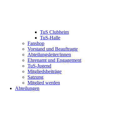
TuS Clubheim
TuS-Halle
Fanshop
Vorstand und Beauftragte
Abteilungsleiter/innen
Ehrenamt und Engagement
TuS-Jugend
Mitgliedsbeiträge
Satzung
Mitglied werden
Abteilungen