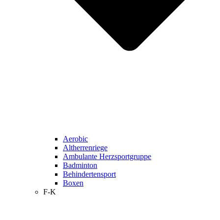
Aerobic
Altherrenriege
Ambulante Herzsportgruppe
Badminton
Behindertensport
Boxen
F-K