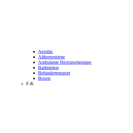
Aerobic
Altherrenriege
Ambulante Herzsportgruppe
Badminton
Behindertensport
Boxen
F-K