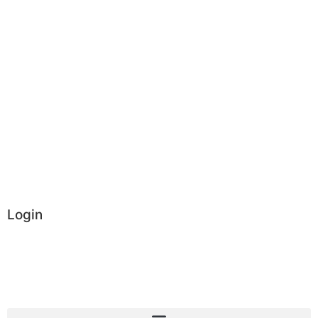
Login
Administrator
Vereinsintern