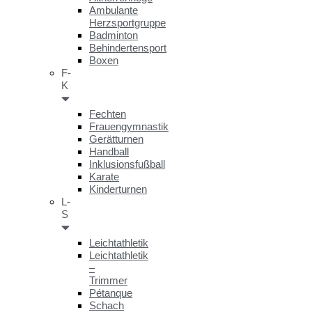
Ambulante
Herzsportgruppe
Badminton
Behindertensport
Boxen
F-
K
Fechten
Frauengymnastik
Gerätturnen
Handball
Inklusionsfußball
Karate
Kinderturnen
L-
S
Leichtathletik
Leichtathletik
–
Trimmer
Pétanque
Schach