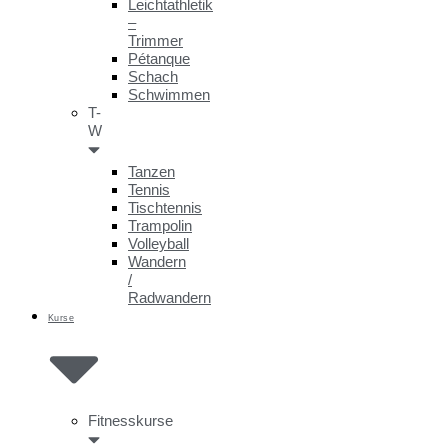
Leichtathletik
–
Trimmer
Pétanque
Schach
Schwimmen
T-
W
Tanzen
Tennis
Tischtennis
Trampolin
Volleyball
Wandern
/
Radwandern
Kurse
Fitnesskurse