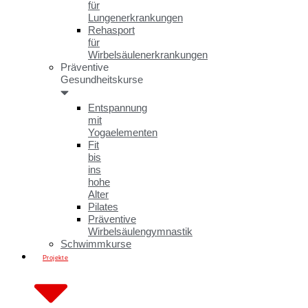
für
Lungenerkrankungen
Rehasport
für
Wirbelsäulenerkrankungen
Präventive
Gesundheitskurse
Entspannung
mit
Yogaelementen
Fit
bis
ins
hohe
Alter
Pilates
Präventive
Wirbelsäulengymnastik
Schwimmkurse
Projekte