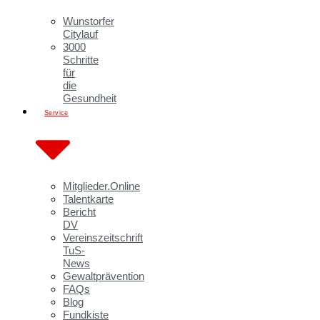
Wunstorfer
Citylauf
3000
Schritte
für
die
Gesundheit
Service
Mitglieder.Online
Talentkarte
Bericht
DV
Vereinszeitschrift
TuS-
News
Gewaltprävention
FAQs
Blog
Fundkiste