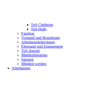
TuS Clubheim
TuS-Halle
Fanshop
Vorstand und Beauftragte
Abteilungsleiter/innen
Ehrenamt und Engagement
TuS-Jugend
Mitgliedsbeiträge
Satzung
Mitglied werden
Abteilungen