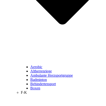
Aerobic
Altherrenriege
Ambulante Herzsportgruppe
Badminton
Behindertensport
Boxen
F-K