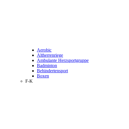
Aerobic
Altherrenriege
Ambulante Herzsportgruppe
Badminton
Behindertensport
Boxen
F-K