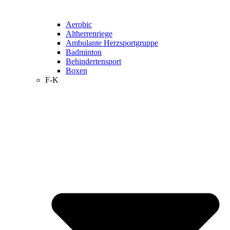
Aerobic
Altherrenriege
Ambulante Herzsportgruppe
Badminton
Behindertensport
Boxen
F-K