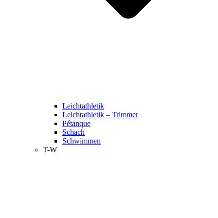
Leichtathletik
Leichtathletik – Trimmer
Pétanque
Schach
Schwimmen
T-W