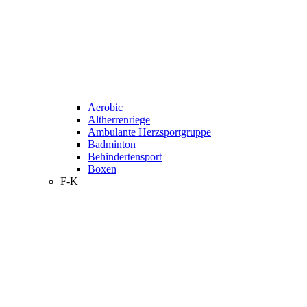
Aerobic
Altherrenriege
Ambulante Herzsportgruppe
Badminton
Behindertensport
Boxen
F-K