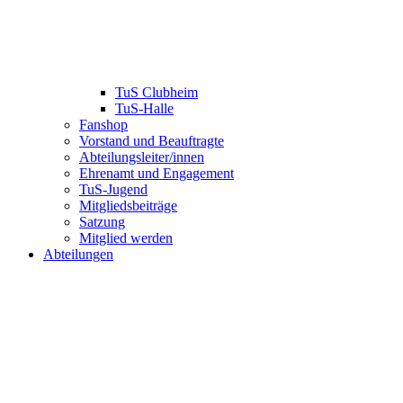
TuS Clubheim
TuS-Halle
Fanshop
Vorstand und Beauftragte
Abteilungsleiter/innen
Ehrenamt und Engagement
TuS-Jugend
Mitgliedsbeiträge
Satzung
Mitglied werden
Abteilungen