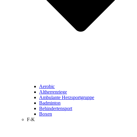
Aerobic
Altherrenriege
Ambulante Herzsportgruppe
Badminton
Behindertensport
Boxen
F-K