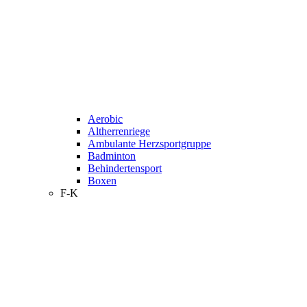
Aerobic
Altherrenriege
Ambulante Herzsportgruppe
Badminton
Behindertensport
Boxen
F-K