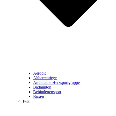
Aerobic
Altherrenriege
Ambulante Herzsportgruppe
Badminton
Behindertensport
Boxen
F-K