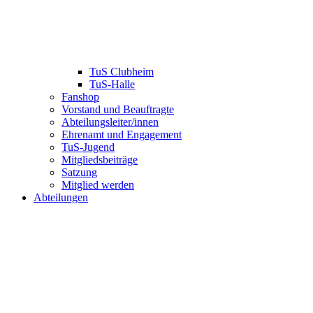
TuS Clubheim
TuS-Halle
Fanshop
Vorstand und Beauftragte
Abteilungsleiter/innen
Ehrenamt und Engagement
TuS-Jugend
Mitgliedsbeiträge
Satzung
Mitglied werden
Abteilungen