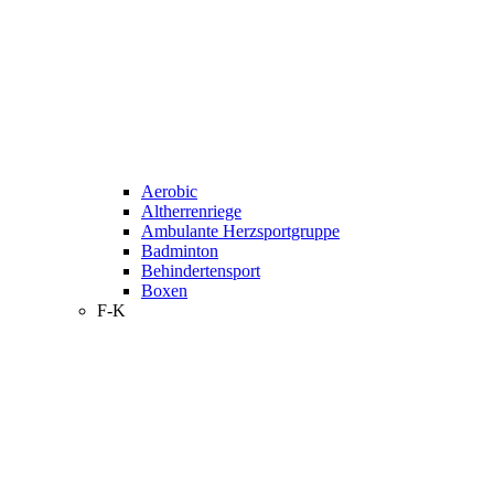
Aerobic
Altherrenriege
Ambulante Herzsportgruppe
Badminton
Behindertensport
Boxen
F-K