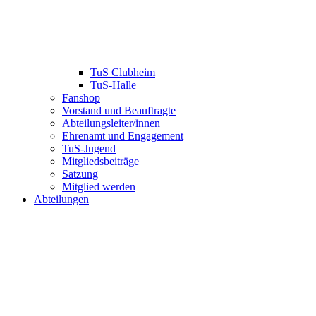
TuS Clubheim
TuS-Halle
Fanshop
Vorstand und Beauftragte
Abteilungsleiter/innen
Ehrenamt und Engagement
TuS-Jugend
Mitgliedsbeiträge
Satzung
Mitglied werden
Abteilungen