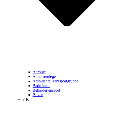
Aerobic
Altherrenriege
Ambulante Herzsportgruppe
Badminton
Behindertensport
Boxen
F-K