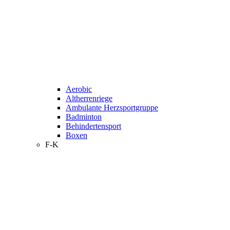
Aerobic
Altherrenriege
Ambulante Herzsportgruppe
Badminton
Behindertensport
Boxen
F-K