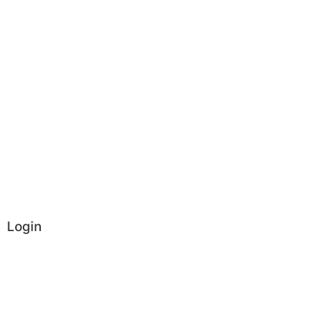
Login
Administrator
Vereinsintern