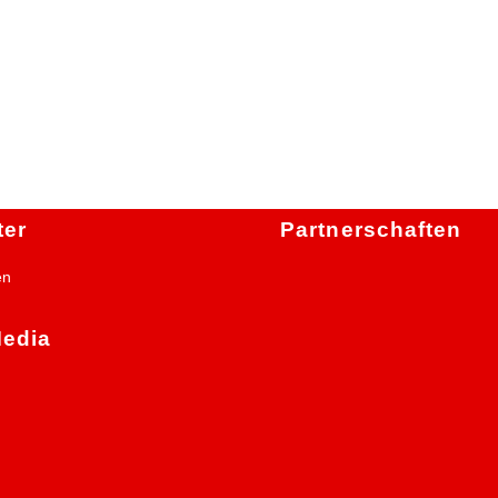
ter
Partnerschaften
en
Media