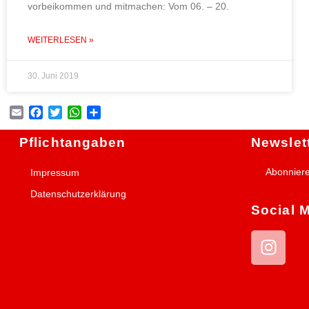
vorbeikommen und mitmachen: Vom 06. – 20.
WEITERLESEN »
30. Juni 2019
Email
Facebook
Twitter
WhatsApp
Teilen
Pflichtangaben
Newslet
Abonnier
Impressum
Datenschutzerklärung
Social 