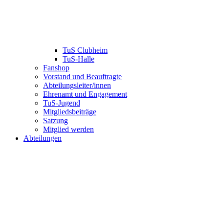
TuS Clubheim
TuS-Halle
Fanshop
Vorstand und Beauftragte
Abteilungsleiter/innen
Ehrenamt und Engagement
TuS-Jugend
Mitgliedsbeiträge
Satzung
Mitglied werden
Abteilungen