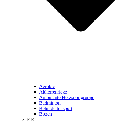
Aerobic
Altherrenriege
Ambulante Herzsportgruppe
Badminton
Behindertensport
Boxen
F-K