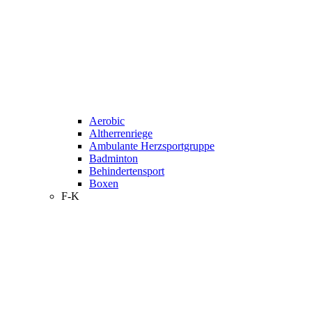
Aerobic
Altherrenriege
Ambulante Herzsportgruppe
Badminton
Behindertensport
Boxen
F-K