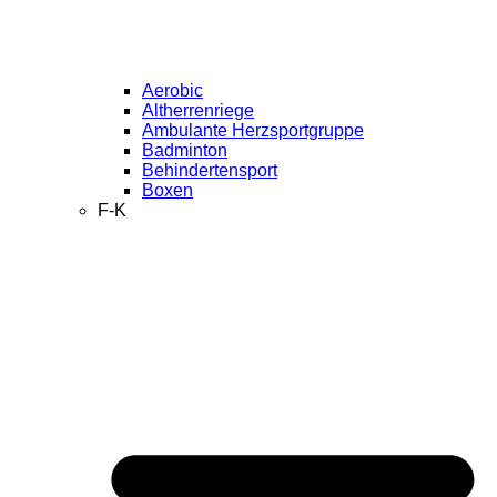
Aerobic
Altherrenriege
Ambulante Herzsportgruppe
Badminton
Behindertensport
Boxen
F-K