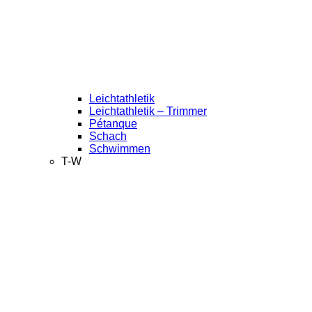
Leichtathletik
Leichtathletik – Trimmer
Pétanque
Schach
Schwimmen
T-W