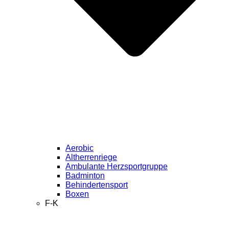
Aerobic
Altherrenriege
Ambulante Herzsportgruppe
Badminton
Behindertensport
Boxen
F-K