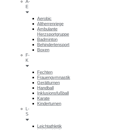
A-
E
Aerobic
Altherrenriege
Ambulante
Herzsportgruppe
Badminton
Behindertensport
Boxen
F-
K
Fechten
Frauengymnastik
Gerätturnen
Handball
Inklusionsfußball
Karate
Kinderturnen
L-
S
Leichtathletik