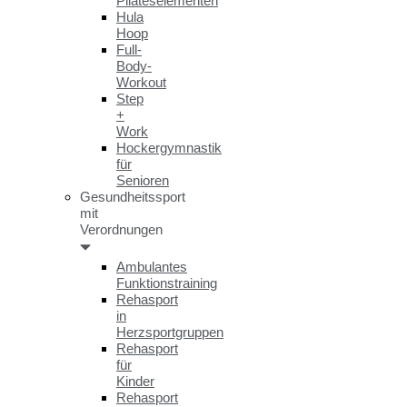
Pilateselementen
Hula
Hoop
Full-
Body-
Workout
Step
+
Work
Hockergymnastik
für
Senioren
Gesundheitssport
mit
Verordnungen
Ambulantes
Funktionstraining
Rehasport
in
Herzsportgruppen
Rehasport
für
Kinder
Rehasport