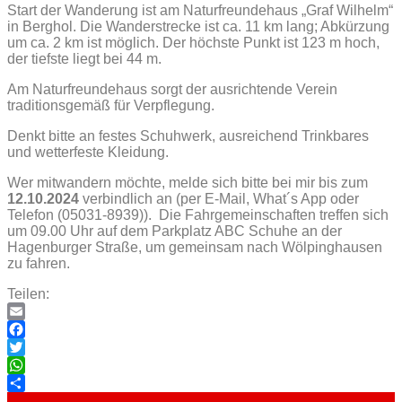
Start der Wanderung ist am Naturfreundehaus „Graf Wilhelm“
in Berghol. Die Wanderstrecke ist ca. 11 km lang; Abkürzung
um ca. 2 km ist möglich. Der höchste Punkt ist 123 m hoch,
der tiefste liegt bei 44 m.
Am Naturfreundehaus sorgt der ausrichtende Verein
traditionsgemäß für Verpflegung.
Denkt bitte an festes Schuhwerk, ausreichend Trinkbares
und wetterfeste Kleidung.
Wer mitwandern möchte, melde sich bitte bei mir bis zum
12.10.2024
verbindlich an (per E-Mail, What´s App oder
Telefon (05031-8939)). Die Fahrgemeinschaften treffen sich
um 09.00 Uhr auf dem Parkplatz ABC Schuhe an der
Hagenburger Straße, um gemeinsam nach Wölpinghausen
zu fahren.
Teilen:
Email
Facebook
Twitter
WhatsApp
Teilen