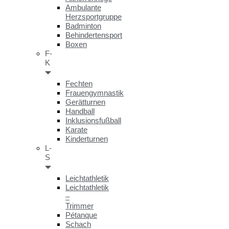
Ambulante
Herzsportgruppe
Badminton
Behindertensport
Boxen
F-
K
Fechten
Frauengymnastik
Gerätturnen
Handball
Inklusionsfußball
Karate
Kinderturnen
L-
S
Leichtathletik
Leichtathletik
–
Trimmer
Pétanque
Schach