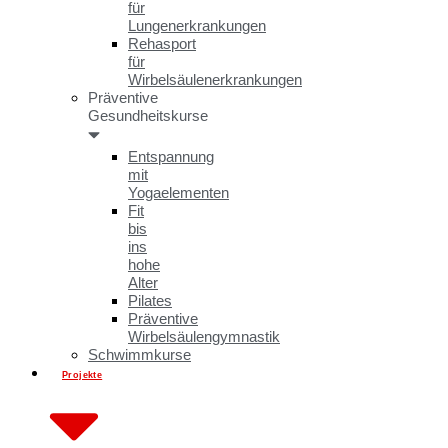
für
Lungenerkrankungen
Rehasport
für
Wirbelsäulenerkrankungen
Präventive
Gesundheitskurse
Entspannung
mit
Yogaelementen
Fit
bis
ins
hohe
Alter
Pilates
Präventive
Wirbelsäulengymnastik
Schwimmkurse
Projekte