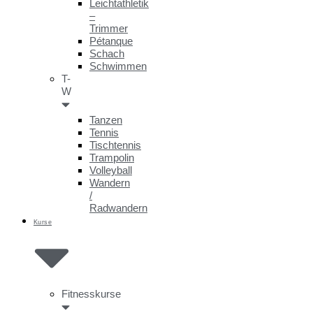
Leichtathletik
–
Trimmer
Pétanque
Schach
Schwimmen
T-
W
Tanzen
Tennis
Tischtennis
Trampolin
Volleyball
Wandern
/
Radwandern
Kurse
Fitnesskurse