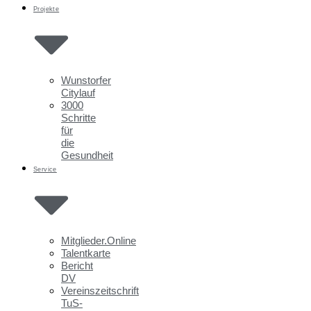
Projekte
Wunstorfer
Citylauf
3000
Schritte
für
die
Gesundheit
Service
Mitglieder.Online
Talentkarte
Bericht
DV
Vereinszeitschrift
TuS-