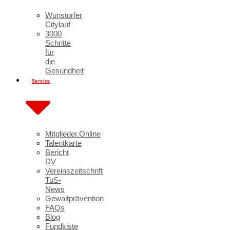
Wunstorfer
Citylauf
3000
Schritte
für
die
Gesundheit
Service
Mitglieder.Online
Talentkarte
Bericht
DV
Vereinszeitschrift
TuS-
News
Gewaltprävention
FAQs
Blog
Fundkiste