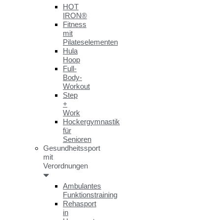
HOT
IRON®
Fitness
mit
Pilateselementen
Hula
Hoop
Full-
Body-
Workout
Step
+
Work
Hockergymnastik
für
Senioren
Gesundheitssport
mit
Verordnungen
Ambulantes
Funktionstraining
Rehasport
in