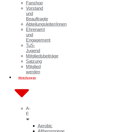
Fanshop
Vorstand
und
Beauftragte
Abteilungsleiter/innen
Ehrenamt
und
Engagement
TuS-
Jugend
Mitgliedsbeiträge
Satzung
Mitglied
werden
Abteilungen
A-
E
Aerobic
Altherrenriege