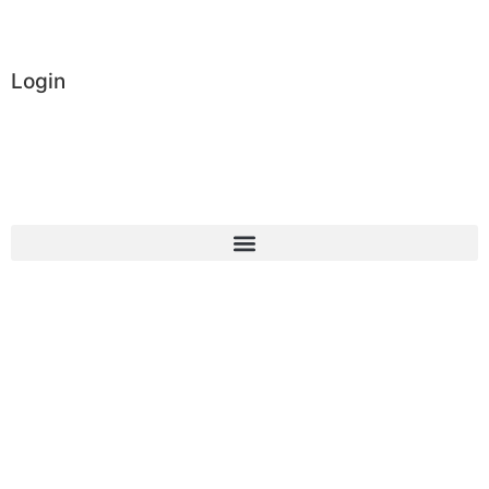
Login
Administrator
Vereinsintern