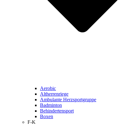
Aerobic
Altherrenriege
Ambulante Herzsportgruppe
Badminton
Behindertensport
Boxen
F-K