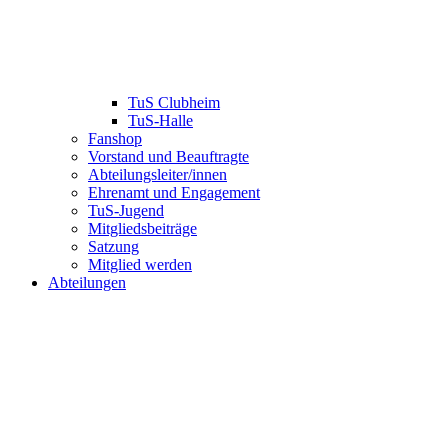
TuS Clubheim
TuS-Halle
Fanshop
Vorstand und Beauftragte
Abteilungsleiter/innen
Ehrenamt und Engagement
TuS-Jugend
Mitgliedsbeiträge
Satzung
Mitglied werden
Abteilungen