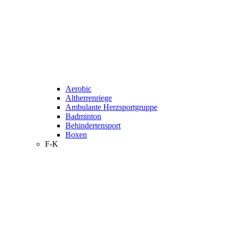
Aerobic
Altherrenriege
Ambulante Herzsportgruppe
Badminton
Behindertensport
Boxen
F-K