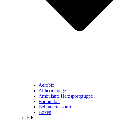
Aerobic
Altherrenriege
Ambulante Herzsportgruppe
Badminton
Behindertensport
Boxen
F-K