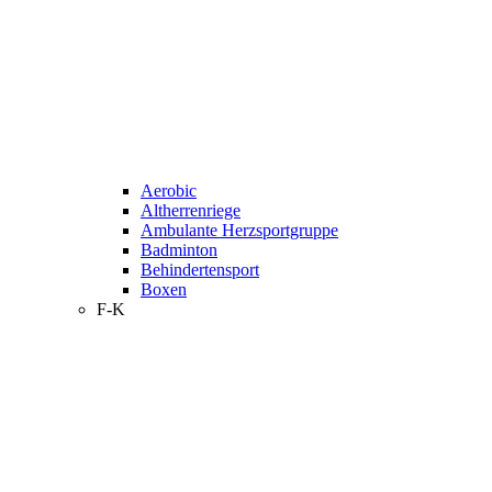
Aerobic
Altherrenriege
Ambulante Herzsportgruppe
Badminton
Behindertensport
Boxen
F-K