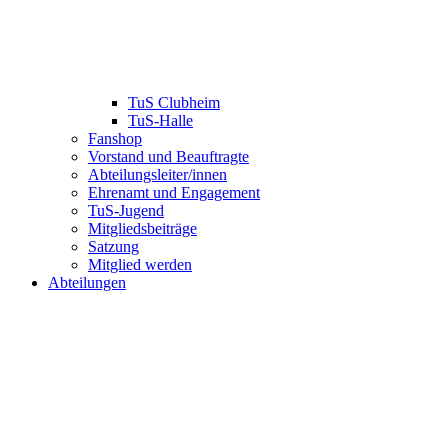
TuS Clubheim
TuS-Halle
Fanshop
Vorstand und Beauftragte
Abteilungsleiter/innen
Ehrenamt und Engagement
TuS-Jugend
Mitgliedsbeiträge
Satzung
Mitglied werden
Abteilungen