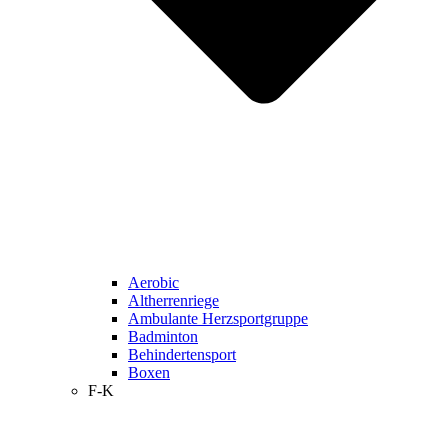
Aerobic
Altherrenriege
Ambulante Herzsportgruppe
Badminton
Behindertensport
Boxen
F-K