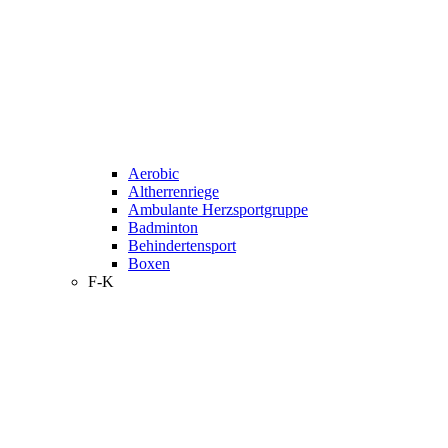
Aerobic
Altherrenriege
Ambulante Herzsportgruppe
Badminton
Behindertensport
Boxen
F-K