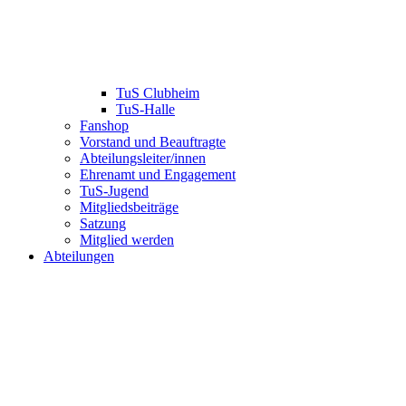
TuS Clubheim
TuS-Halle
Fanshop
Vorstand und Beauftragte
Abteilungsleiter/innen
Ehrenamt und Engagement
TuS-Jugend
Mitgliedsbeiträge
Satzung
Mitglied werden
Abteilungen