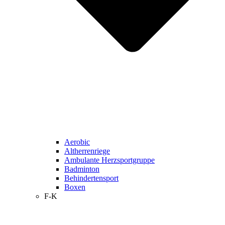
Aerobic
Altherrenriege
Ambulante Herzsportgruppe
Badminton
Behindertensport
Boxen
F-K