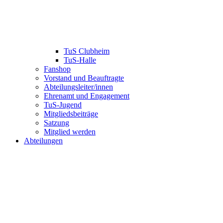
TuS Clubheim
TuS-Halle
Fanshop
Vorstand und Beauftragte
Abteilungsleiter/innen
Ehrenamt und Engagement
TuS-Jugend
Mitgliedsbeiträge
Satzung
Mitglied werden
Abteilungen