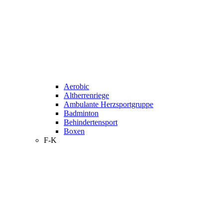
Aerobic
Altherrenriege
Ambulante Herzsportgruppe
Badminton
Behindertensport
Boxen
F-K