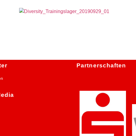
ter
Partnerschaften
en
Media