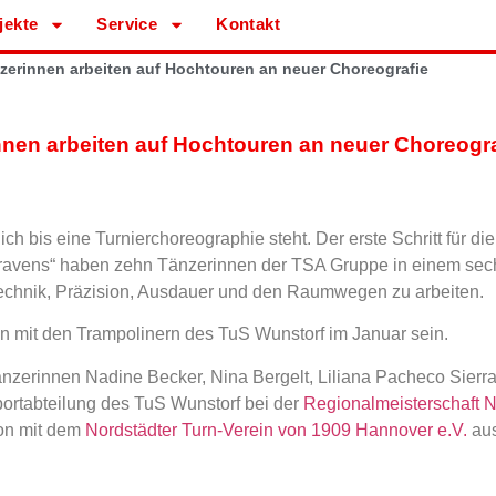
jekte
Service
Kontakt
nzerinnen arbeiten auf Hochtouren an neuer Choreografie
innen arbeiten auf Hochtouren an neuer Choreogra
ich bis eine Turnierchoreographie steht. Der erste Schritt für di
 ravens“ haben zehn Tänzerinnen der TSA Gruppe in einem sec
n Technik, Präzision, Ausdauer und den Raumwegen zu arbeiten.
n mit den Trampolinern des TuS Wunstorf im Januar sein.
 Tänzerinnen Nadine Becker, Nina Bergelt, Liliana Pacheco Sier
portabteilung des TuS Wunstorf bei der
Regionalmeisterschaft 
ion mit dem
Nordstädter Turn-Verein von 1909 Hannover e.V.
aus