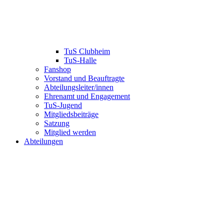
TuS Clubheim
TuS-Halle
Fanshop
Vorstand und Beauftragte
Abteilungsleiter/innen
Ehrenamt und Engagement
TuS-Jugend
Mitgliedsbeiträge
Satzung
Mitglied werden
Abteilungen