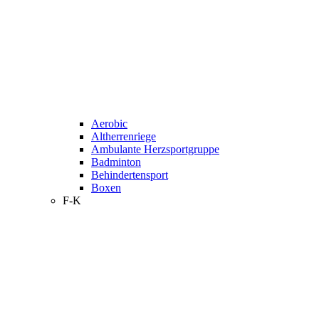
Aerobic
Altherrenriege
Ambulante Herzsportgruppe
Badminton
Behindertensport
Boxen
F-K