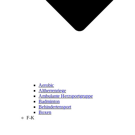
Aerobic
Altherrenriege
Ambulante Herzsportgruppe
Badminton
Behindertensport
Boxen
F-K